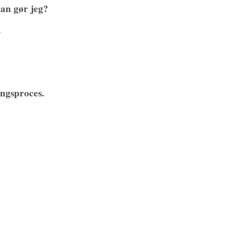
rdan gør jeg?
.
ingsproces.