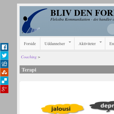
Gå til hovedindhold
BLIV DEN FO
Fleksiba Kommunikation - det handler
Forside
Uddannelser
Aktiviteter
En
Coaching
>
Terapi