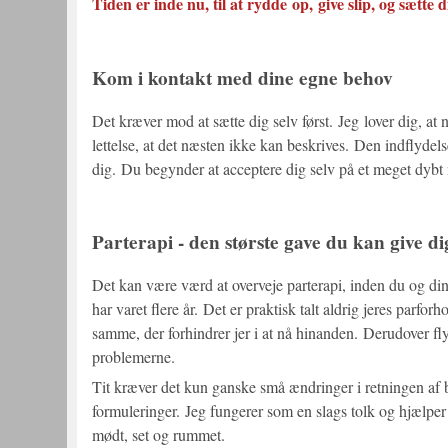
Tiden er inde nu, til at rydde op, give slip, og sætte di
Kom i kontakt med dine egne behov
Det kræver mod at sætte dig selv først. Jeg lover dig, at n
lettelse, at det næsten ikke kan beskrives. Den indflydelse
dig. Du begynder at acceptere dig selv på et meget dybt ni
Parterapi - den største gave du kan give di
Det kan være værd at overveje parterapi, inden du og d
har varet flere år. Det er praktisk talt aldrig jeres par
samme, der forhindrer jer i at nå hinanden. Derudover flytt
problemerne.
Tit kræver det kun ganske små ændringer i retningen af b
formuleringer. Jeg fungerer som en slags tolk og hjælper 
mødt, set og rummet.