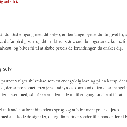
g selv fri.
år du først er igang med dit forløb, er den tunge byrde, du får givet fri, s
, du får på dig selv og dit liv, bliver større end du nogensinde kunne for
veau, og bliver fri til at skabe præcis de forandringer, du ønsker dig.
g selv
in partner vælger skilsmisse som en endegyldig løsning på en kamp, der
forhold, der er problemet, men jeres indbyrdes kommunikation eller mangel
er nissen med, så måske er tiden inde nu til en gang for alle at få fat i r
landt andet at lære hinandens sprog, og at blive mere præcis i jeres
med at afkode de signaler, du og din partner sender til hinanden for at b