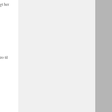
igt her
ro til