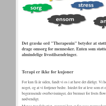
Det græske ord "Therapeuin" betyder at støtt
drage omsorg for mennesker. Enten som støtte 
almindelige livsstilsændringer.
Terapi er ikke for kujoner
For kun få år siden, fandt vi os i at have det dårligt. Vi 
noget, og at vi fortjener bedre. Istedet for at leve som e
begrænsende overbevisninger, der bremser for livets flow.
nødvendigt.
Mange tror fejlagtigt, at terapi kun er for syge mennesker