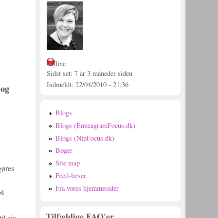
Offline
Sidst set:
7 år 3 måneder siden
Indmeldt:
22/04/2010 - 21:36
 og
Blogs
Blogs (EnneagramFocus.dk)
Blogs (NlpFocus.dk)
Bøger
Site map
gøres
Feed-læser
Fra vores hjemmesider
st
Tilfældige FAQ'er
il sig