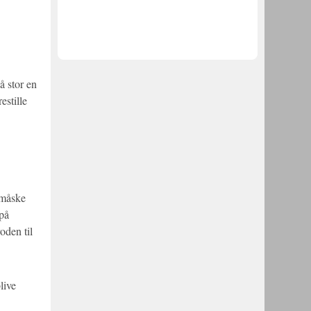
å stor en
estille
 måske
 på
oden til
live