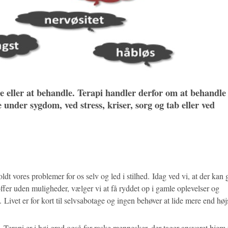
e eller at behandle. Terapi handler derfor om at behandle
under sygdom, ved stress, kriser, sorg og tab eller ved
holdt vores problemer for os selv og led i stilhed. Idag ved vi, at der kan 
t offer uden muligheder, vælger vi at få ryddet op i gamle oplevelser og
 Livet er for kort til selvsabotage og ingen behøver at lide mere end høj
. Terapi er i høj grad også for raske mennesker, der tager ansvaret hjem t