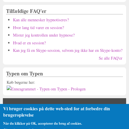
Tilfældige FAQ'er
Kan alle mennesker hypnotiseres?
Hvor lang tid varer en session?
Mister jeg kontrollen under hypnose?
Hvad er en session?
Kan jeg få en Skype-session, selvom jeg ikke har en Skype-konto?
Se alle FAQ'er
Typen om Typen
Køb bøgerne her:
Fleksiba Kommunikation
Vi bruger cookies på dette web-sted for at forbedre din
(FlexBiz Partner)
brugeroplevelse
Danshøjvej 52 B, DK-2500 Valby
Når du klikker på OK, accepterer du brug af cookies.
Copyright © Fleksiba Kommunikation / Flexible Business Group,