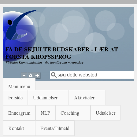
Gå til hovedindhold
FÅ DE SKJULTE BUDSKABER - LÆR AT
FORSTÅ KROPSSPROG
Fleksiba Kommunikation - det handler om mennesker
Søg
Søgefelt
Main menu
Forside
Uddannelser
Aktiviteter
Enneagram
NLP
Coaching
Udtalelser
Kontakt
Events/Tilmeld