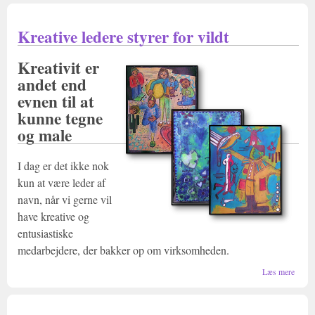
malete
Kreative ledere styrer for vildt
Kreativit er
andet end
evnen til at
kunne tegne
og male
I dag er det ikke nok
kun at være leder af
navn, når vi gerne vil
have kreative og
entusiastiske
medarbejdere, der bakker op om virksomheden.
om
Læs mere
Kreat
ledere
styrer