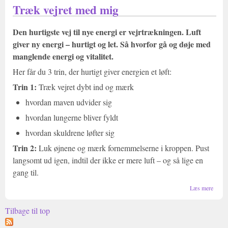
for vi
Træk vejret med mig
Den hurtigste vej til nye energi er vejrtrækningen. Luft
giver ny energi – hurtigt og let. Så hvorfor gå og døje med
manglende energi og vitalitet.
Her får du 3 trin, der hurtigt giver energien et løft:
Trin 1:
Træk vejret dybt ind og mærk
hvordan maven udvider sig
hvordan lungerne bliver fyldt
hvordan skuldrene løfter sig
Trin 2:
Luk øjnene og mærk fornemmelserne i kroppen. Pust
langsomt ud igen, indtil der ikke er mere luft – og så lige en
gang til.
om
Læs mere
Træk
vejret
Tilbage til top
med
mig